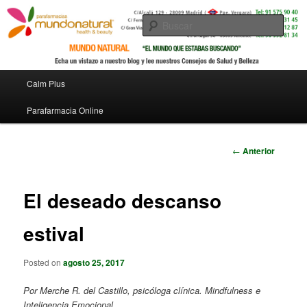
Parafarmacia online –
Busc
Calm Plus
Menú principal
Calm Plus
Ir al contenido principal
Parafarmacia Online
Navegador
←
Anterior
de artículos
El deseado descanso
estival
Posted on
agosto 25, 2017
Por Merche R. del Castillo, psicóloga clínica. Mindfulness e
Inteligencia Emocional