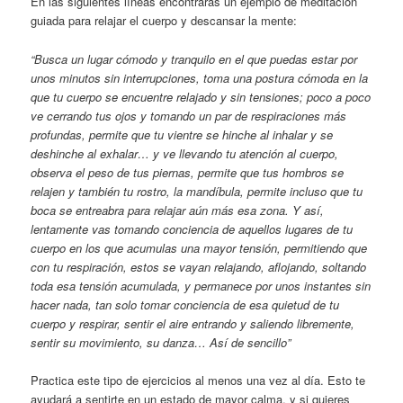
En las siguientes líneas encontrarás un ejemplo de meditación
guiada para relajar el cuerpo y descansar la mente:
“Busca un lugar cómodo y tranquilo en el que puedas estar por
unos minutos sin interrupciones, toma una postura cómoda en la
que tu cuerpo se encuentre relajado y sin tensiones; poco a poco
ve cerrando tus ojos y tomando un par de respiraciones más
profundas, permite que tu vientre se hinche al inhalar y se
deshinche al exhalar… y ve llevando tu atención al cuerpo,
observa el peso de tus piernas, permite que tus hombros se
relajen y también tu rostro, la mandíbula, permite incluso que tu
boca se entreabra para relajar aún más esa zona. Y así,
lentamente vas tomando conciencia de aquellos lugares de tu
cuerpo en los que acumulas una mayor tensión, permitiendo que
con tu respiración, estos se vayan relajando, aflojando, soltando
toda esa tensión acumulada, y permanece por unos instantes sin
hacer nada, tan solo tomar conciencia de esa quietud de tu
cuerpo y respirar, sentir el aire entrando y saliendo libremente,
sentir su movimiento, su danza… Así de sencillo”
Practica este tipo de ejercicios al menos una vez al día. Esto te
ayudará a sentirte en un estado de mayor calma, y si quieres