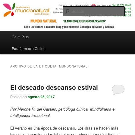
Parafarmacia online –
Busc
Calm Plus
Menú principal
Calm Plus
Ir al contenido principal
Ir al contenido secundario
Parafarmacia Online
ARCHIVO DE LA ETIQUETA:
MUNDONATURAL
El deseado descanso estival
Posted on
agosto 25, 2017
Por Merche R. del Castillo, psicóloga clínica. Mindfulness e
Inteligencia Emocional
El verano es una época de descanso. Los días se hacen más
largos, muchas jornadas laborales se reducen a medio día, las