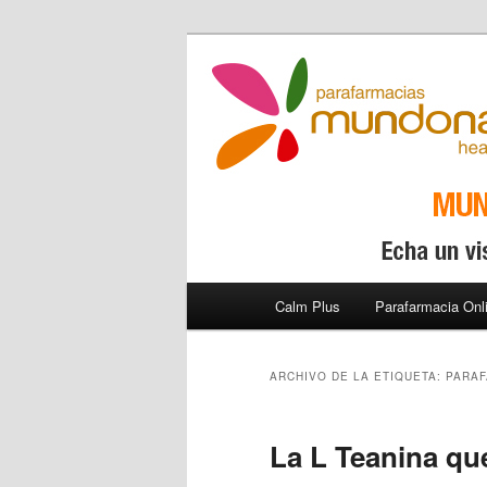
Parafarmacia online –
Calm Plus
Menú principal
Calm Plus
Parafarmacia Onl
Ir al contenido principal
Ir al contenido secundario
ARCHIVO DE LA ETIQUETA:
PARAF
La L Teanina qu