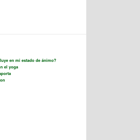
fluye en mi estado de ánimo?
on el yoga
aporta
ion